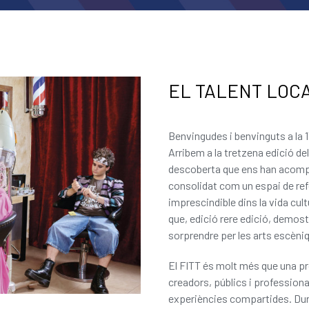
EL TALENT LOC
Benvingudes i benvinguts a la 
Arribem a la tretzena edició del
descoberta que ens han acompany
consolidat com un espai de ref
imprescindible dins la vida cult
que, edició rere edició, demost
sorprendre per les arts escèn
El FITT és molt més que una pr
creadors, públics i profession
experiències compartides. Dur