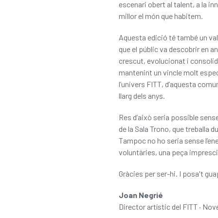
escenari obert al talent, a la i
millor el món que habitem.
Aquesta edició té també un va
que el públic va descobrir en a
crescut, evolucionat i consolid
mantenint un vincle molt espec
l’univers FITT, d’aquesta comun
llarg dels anys.
Res d’això seria possible sense
de la Sala Trono, que treballa 
Tampoc no ho seria sense l’ener
voluntàries, una peça imprescin
Gràcies per ser-hi. I posa't gua
Joan Negrié
Director artístic del FITT · No