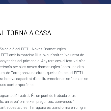
AL TORNA A CASA
13a edició del FITT – Noves Dramatúrgies
 FITT amb la mateixa il·lusió, curiositat i voluntat de
at des del primer dia. Any rere any, el festival s’ha
erència per a les noves dramatúrgies i com una cita
ural de Tarragona, una ciutat que ha fet seu el FITT i
ra la seva capacitat d’acollir, emocionar-se i deixar-se
iques contemporànies.
ogramació teatral. És un punt de trobada entre
als; un espai on neixen preguntes, converses i
ant aquests dies, Tarragona es transforma en un gran