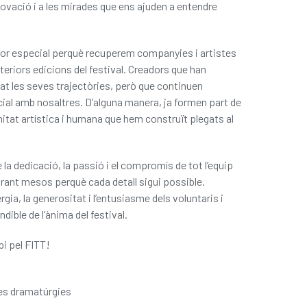
nnovació i a les mirades que ens ajuden a entendre
lor especial perquè recuperem companyies i artistes
nteriors edicions del festival. Creadors que han
at les seves trajectòries, però que continuen
ial amb nosaltres. D’alguna manera, ja formen part de
itat artística i humana que hem construït plegats al
 la dedicació, la passió i el compromís de tot l’equip
durant mesos perquè cada detall sigui possible.
gia, la generositat i l’entusiasme dels voluntaris i
dible de l’ànima del festival.
pi pel FITT!
ves dramatúrgies